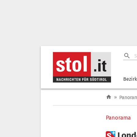
Bezir
»
Panora
Panorama

Lond