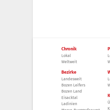
Chronik
P
Lokal
L
Weltweit
W
Bezirke
W
Landesweit
L
Bozen Leifers
W
Bozen Land
K
Eisacktal
Ü
Ladinien
K