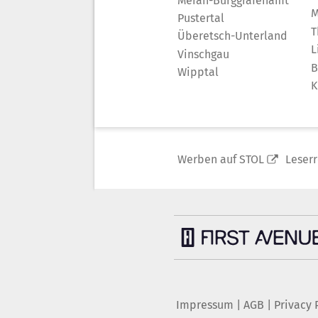
Meran-Burggrafenamt
M
Pustertal
T
Überetsch-Unterland
L
Vinschgau
B
Wipptal
K
Werben auf STOL
Leser
Impressum
|
AGB
|
Privacy 