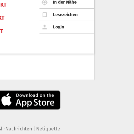
In der Nähe
KT
Lesezeichen
KT
Login
KT
|
sh-Nachrichten
Netiquette