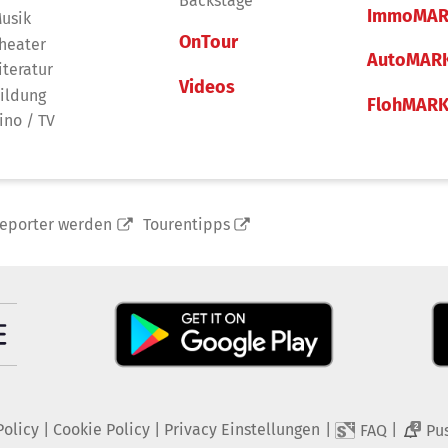
Backstage
ImmoMAR
usik
OnTour
heater
AutoMAR
iteratur
Videos
ildung
FlohMAR
ino / TV
reporter werden
Tourentipps
Policy
|
Cookie Policy
|
Privacy Einstellungen
|
|
FAQ
Pu
2