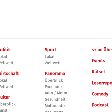
olitik
Sport
s+ im Übe
okal
Lokal
Events
eltweit
Weltweit
Rätsel
irtschaft
Panorama
okal
Überblick
Leserrepo
eltweit
Panorama
Auto / Motor
Comedy
ultur
Gesundheit
berblick
Podcast
Multimedia
unst