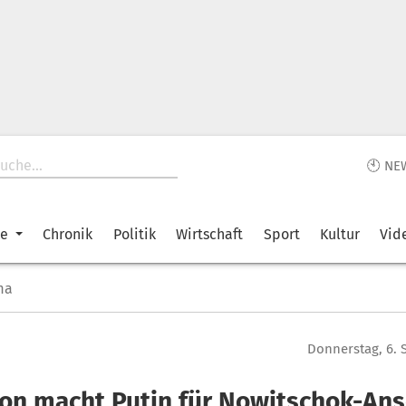
🕙 NE
ke
Chronik
Politik
Wirtschaft
Sport
Kultur
Vid
ma
Donnerstag, 6.
on macht Putin für Nowitschok-Ans