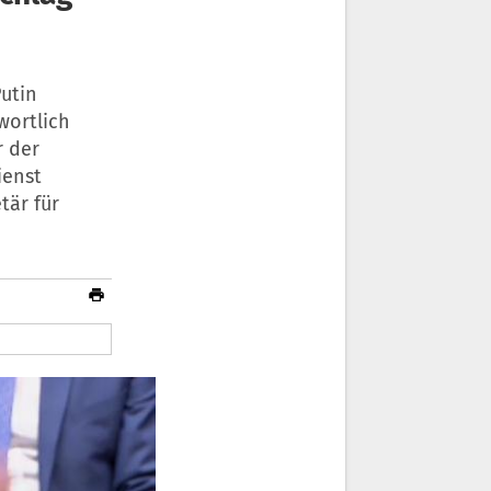
Putin
wortlich
r der
ienst
tär für