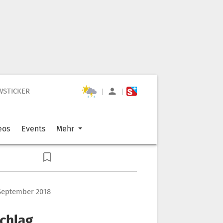
WSTICKER
|
|
eos
Events
Mehr
 September 2018
chlag