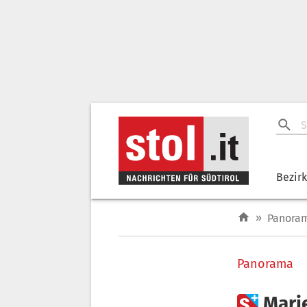
Bezir
»
Panora
Panorama

Mari