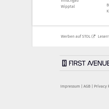
Vinschgau
B
Wipptal
K
Werben auf STOL
Leser
Impressum
|
AGB
|
Privacy 