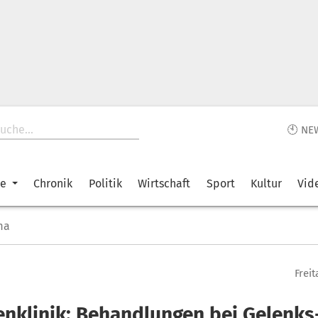
🕙 NE
ke
Chronik
Politik
Wirtschaft
Sport
Kultur
Vid
ma
Freit
enklinik: Behandlungen bei Gelenks