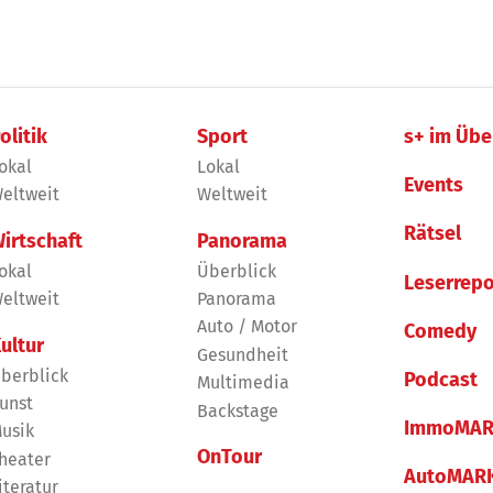
olitik
Sport
s+ im Übe
okal
Lokal
Events
eltweit
Weltweit
Rätsel
irtschaft
Panorama
okal
Überblick
Leserrepo
eltweit
Panorama
Auto / Motor
Comedy
ultur
Gesundheit
berblick
Podcast
Multimedia
unst
Backstage
ImmoMAR
usik
OnTour
heater
AutoMAR
iteratur