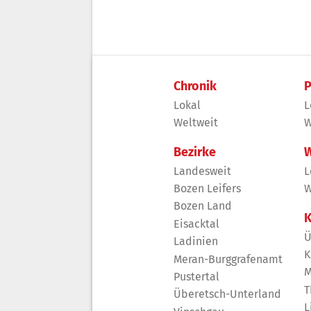
Chronik
P
Lokal
L
Weltweit
W
Bezirke
W
Landesweit
L
Bozen Leifers
W
Bozen Land
K
Eisacktal
Ü
Ladinien
K
Meran-Burggrafenamt
M
Pustertal
T
Überetsch-Unterland
L