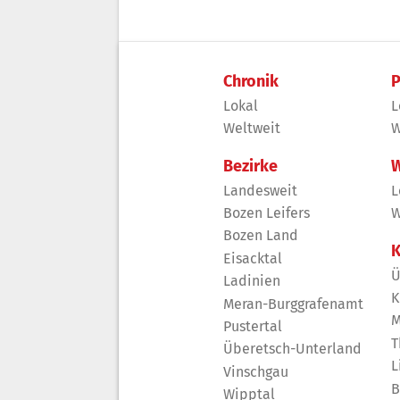
Chronik
P
Lokal
L
Weltweit
W
Bezirke
W
Landesweit
L
Bozen Leifers
W
Bozen Land
K
Eisacktal
Ü
Ladinien
K
Meran-Burggrafenamt
M
Pustertal
T
Überetsch-Unterland
L
Vinschgau
B
Wipptal