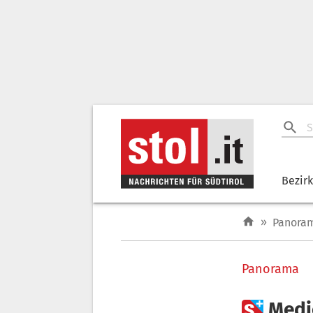
Bezir
»
Panora
Panorama

Medi