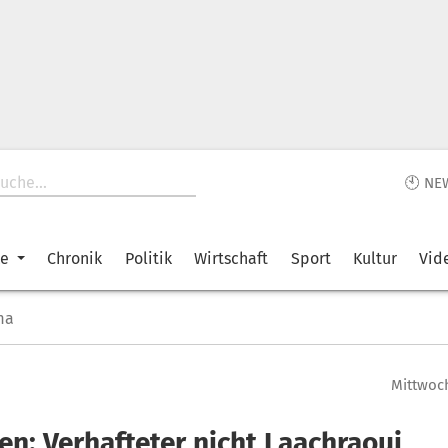
🕙 NE
ke
Chronik
Politik
Wirtschaft
Sport
Kultur
Vid
ma
Mittwoch
en: Verhafteter nicht Laachraoui