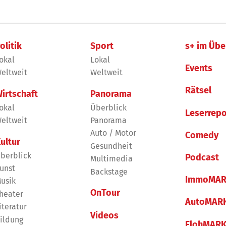
olitik
Sport
s+ im Übe
okal
Lokal
Events
eltweit
Weltweit
Rätsel
irtschaft
Panorama
okal
Überblick
Leserrepo
eltweit
Panorama
Auto / Motor
Comedy
ultur
Gesundheit
berblick
Podcast
Multimedia
unst
Backstage
ImmoMAR
usik
OnTour
heater
AutoMAR
iteratur
Videos
ildung
FlohMAR