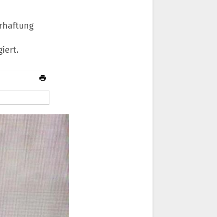
rhaftung
iert.