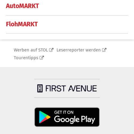
AutoMARKT
FlohMARKT
Werben auf STOL
Leserreporter werden
Tourentipps