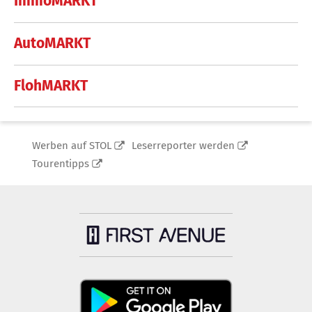
ImmoMARKT
AutoMARKT
FlohMARKT
Werben auf STOL
Leserreporter werden
Tourentipps