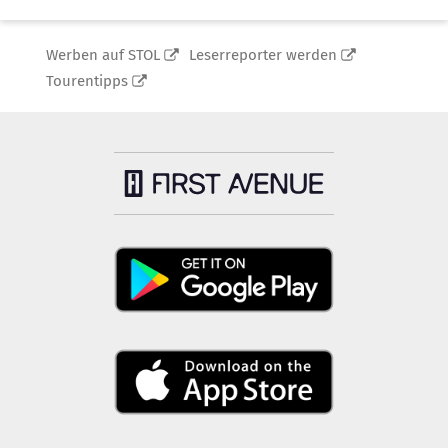
Werben auf STOL
Leserreporter werden
Tourentipps