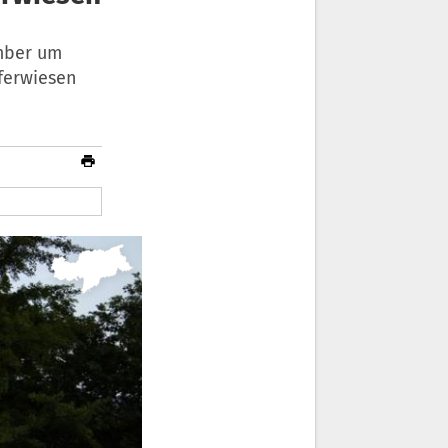
mber um
ferwiesen