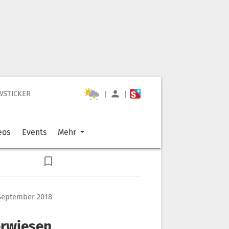
WSTICKER
|
|
eos
Events
Mehr
. September 2018
erwiesen