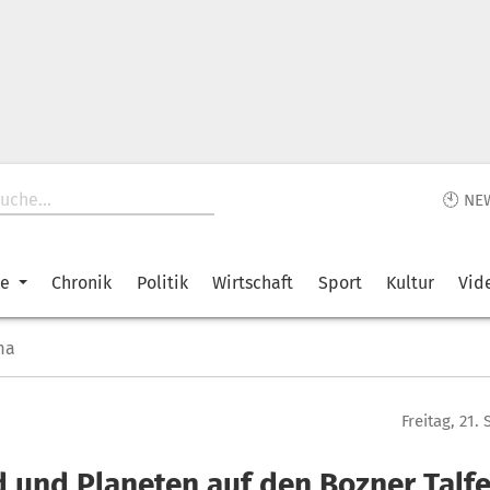
🕙 NE
ke
Chronik
Politik
Wirtschaft
Sport
Kultur
Vid
ma
Freitag, 21
 und Planeten auf den Bozner Talf