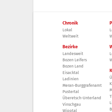
Chronik
P
Lokal
L
Weltweit
W
Bezirke
W
Landesweit
L
Bozen Leifers
W
Bozen Land
K
Eisacktal
Ü
Ladinien
K
Meran-Burggrafenamt
M
Pustertal
T
Überetsch-Unterland
L
Vinschgau
B
Wipptal