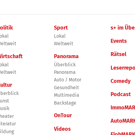
olitik
Sport
s+ im Übe
okal
Lokal
Events
eltweit
Weltweit
Rätsel
irtschaft
Panorama
okal
Überblick
Leserrepo
eltweit
Panorama
Auto / Motor
Comedy
ultur
Gesundheit
berblick
Podcast
Multimedia
unst
Backstage
ImmoMAR
usik
OnTour
heater
AutoMAR
iteratur
Videos
ildung
FlohMAR