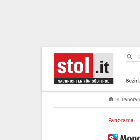
Bezir
»
Panora
Panorama

Mond