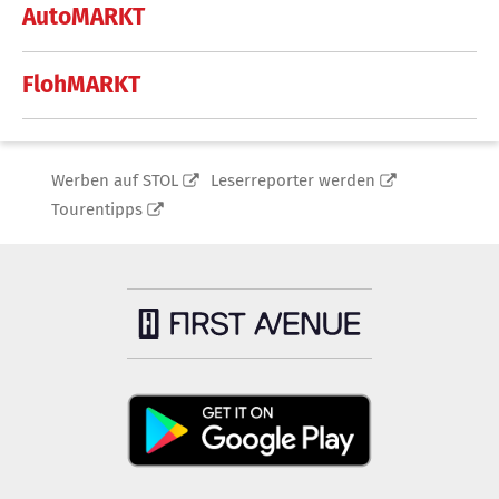
AutoMARKT
FlohMARKT
Werben auf STOL
Leserreporter werden
Tourentipps