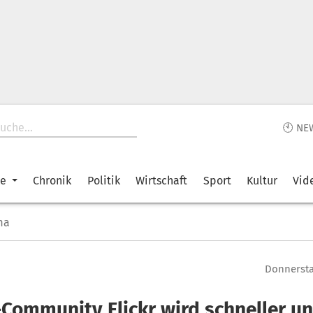
🕙 NE
ke
Chronik
Politik
Wirtschaft
Sport
Kultur
Vid
ma
Donnerstag
-Community Flickr wird schneller u