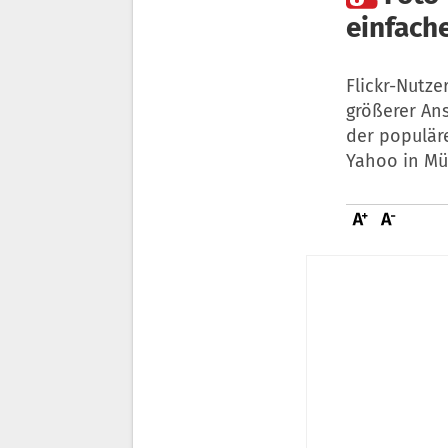
einfach
Flickr-Nutze
größerer Ans
der populär
Yahoo in Mü