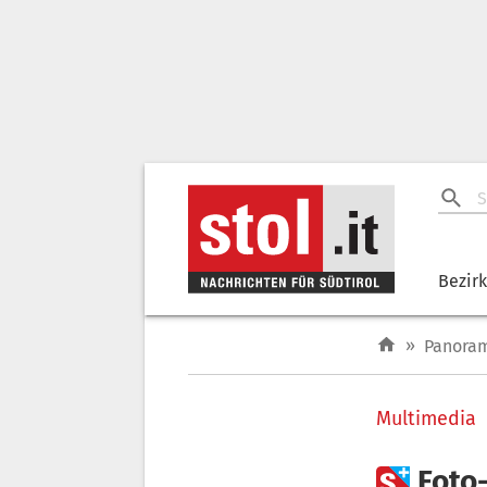
Bezir
»
Panora
Multimedia

Foto