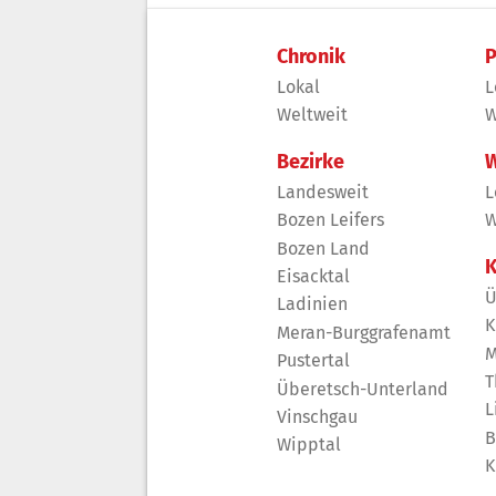
Chronik
P
Lokal
L
Weltweit
W
Bezirke
W
Landesweit
L
Bozen Leifers
W
Bozen Land
K
Eisacktal
Ü
Ladinien
K
Meran-Burggrafenamt
M
Pustertal
T
Überetsch-Unterland
L
Vinschgau
B
Wipptal
K