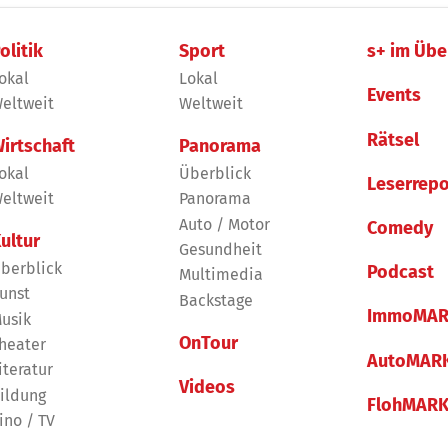
olitik
Sport
s+ im Übe
okal
Lokal
Events
eltweit
Weltweit
Rätsel
irtschaft
Panorama
okal
Überblick
Leserrepo
eltweit
Panorama
Auto / Motor
Comedy
ultur
Gesundheit
berblick
Podcast
Multimedia
unst
Backstage
ImmoMAR
usik
OnTour
heater
AutoMAR
iteratur
Videos
ildung
FlohMAR
ino / TV