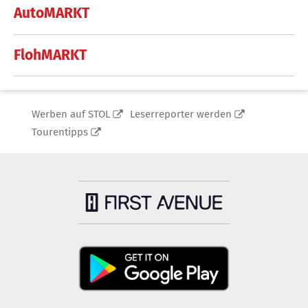
AutoMARKT
FlohMARKT
Werben auf STOL
Leserreporter werden
Tourentipps