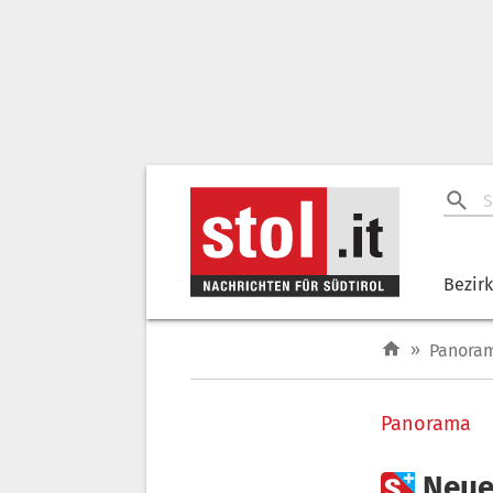
Bezir
»
Panora
Panorama

Neue