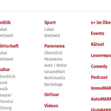
olitik
Sport
s+ im Übe
okal
Lokal
Events
eltweit
Weltweit
Rätsel
irtschaft
Panorama
okal
Überblick
Leserrepo
eltweit
Panorama
Auto / Motor
Comedy
ultur
Gesundheit
berblick
Podcast
Multimedia
unst
Backstage
ImmoMAR
usik
OnTour
heater
AutoMAR
iteratur
Videos
ildung
FlohMAR