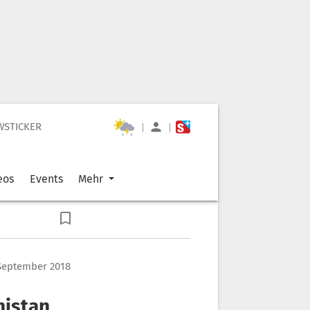
WSTICKER
|
|
eos
Events
Mehr
 September 2018
nistan