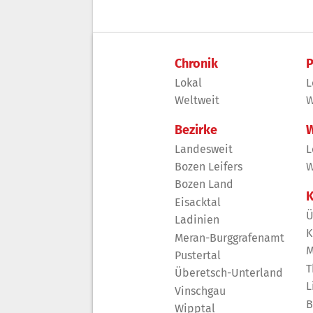
Chronik
P
Lokal
L
Weltweit
W
Bezirke
W
Landesweit
L
Bozen Leifers
W
Bozen Land
K
Eisacktal
Ü
Ladinien
K
Meran-Burggrafenamt
M
Pustertal
T
Überetsch-Unterland
L
Vinschgau
B
Wipptal