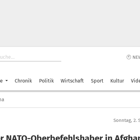
🕙 NE
ke
Chronik
Politik
Wirtschaft
Sport
Kultur
Vid
ma
Sonntag, 2.
r NATO-Oberbefehlshaber in Afgha