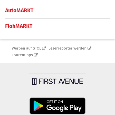
AutoMARKT
FlohMARKT
Werben auf STOL
Leserreporter werden
Tourentipps