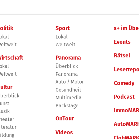
olitik
Sport
s+ im Übe
okal
Lokal
Events
eltweit
Weltweit
Rätsel
irtschaft
Panorama
okal
Überblick
Leserrepo
eltweit
Panorama
Auto / Motor
Comedy
ultur
Gesundheit
berblick
Podcast
Multimedia
unst
Backstage
ImmoMAR
usik
OnTour
heater
AutoMAR
iteratur
Videos
ildung
FlohMAR