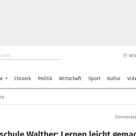
🕙 NE
ke
Chronik
Politik
Wirtschaft
Sport
Kultur
Vid
ma
Donnerstag
schule Walther: Lernen leicht gema