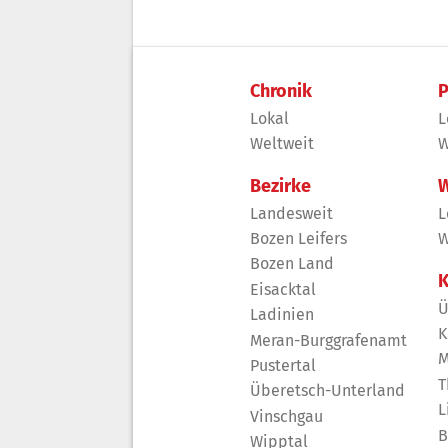
Chronik
P
Lokal
L
Weltweit
W
Bezirke
W
Landesweit
L
Bozen Leifers
W
Bozen Land
K
Eisacktal
Ü
Ladinien
K
Meran-Burggrafenamt
M
Pustertal
T
Überetsch-Unterland
L
Vinschgau
B
Wipptal