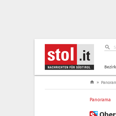
Bezir
»
Panora
Panorama

Ober