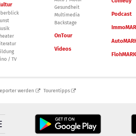
Comedy
ultur
Gesundheit
berblick
Podcast
Multimedia
unst
Backstage
ImmoMAR
usik
OnTour
heater
AutoMAR
iteratur
Videos
ildung
FlohMAR
ino / TV
reporter werden
Tourentipps