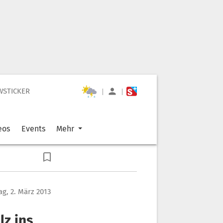
WSTICKER
|
|
eos
Events
Mehr
g, 2. März 2013
lz ins