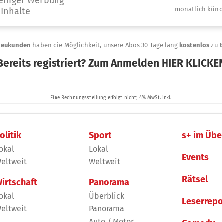
olitik
Sport
s+ im Übe
okal
Lokal
Events
eltweit
Weltweit
Rätsel
irtschaft
Panorama
okal
Überblick
Leserrepo
eltweit
Panorama
Auto / Motor