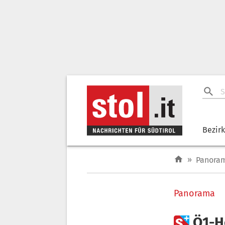
Bezir
»
Panora
Panorama

Ö1-H