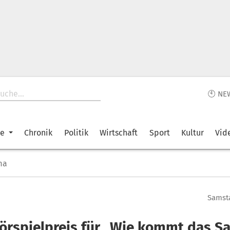
🕙 NE
ke
Chronik
Politik
Wirtschaft
Sport
Kultur
Vid
ma
Samsta
örspielpreis für „Wie kommt das Sa