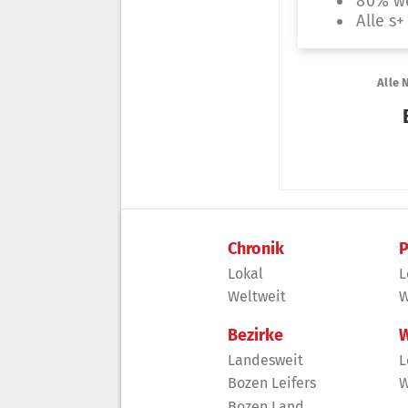
Chronik
P
Lokal
L
Weltweit
W
Bezirke
W
Landesweit
L
Bozen Leifers
W
Bozen Land