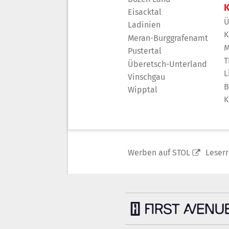
K
Eisacktal
Ü
Ladinien
K
Meran-Burggrafenamt
M
Pustertal
T
Überetsch-Unterland
L
Vinschgau
B
Wipptal
K
Werben auf STOL
Leser