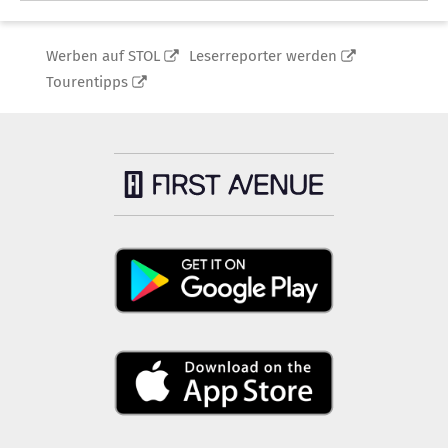
Werben auf STOL
Leserreporter werden
Tourentipps