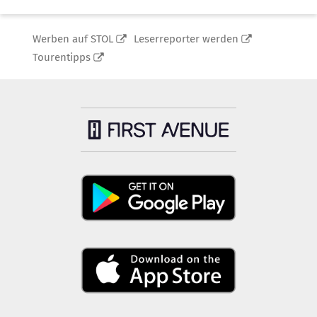
Werben auf STOL
Leserreporter werden
Tourentipps