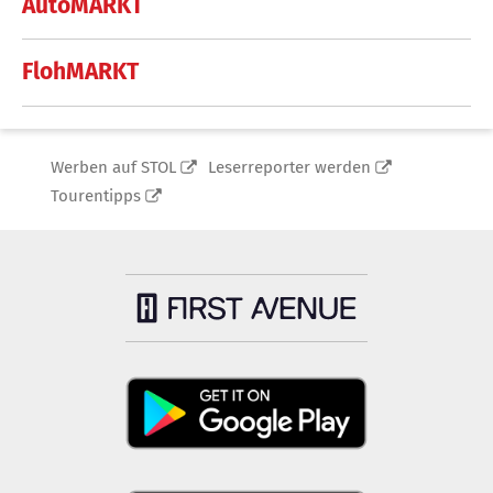
AutoMARKT
FlohMARKT
Werben auf STOL
Leserreporter werden
Tourentipps