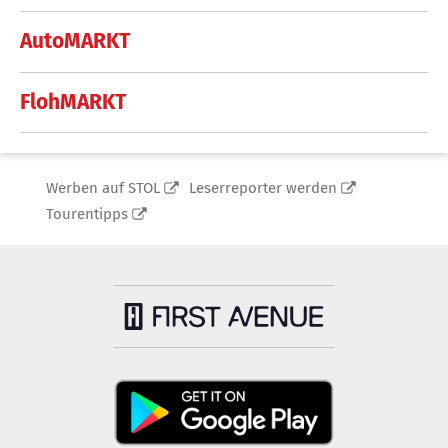
AutoMARKT
FlohMARKT
Werben auf STOL
Leserreporter werden
Tourentipps