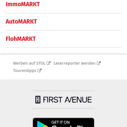
ImmoMARKT
AutoMARKT
FlohMARKT
Werben auf STOL
Leserreporter werden
Tourentipps