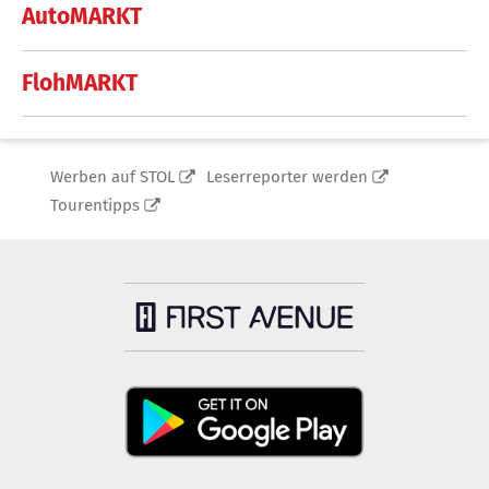
AutoMARKT
FlohMARKT
Werben auf STOL
Leserreporter werden
Tourentipps