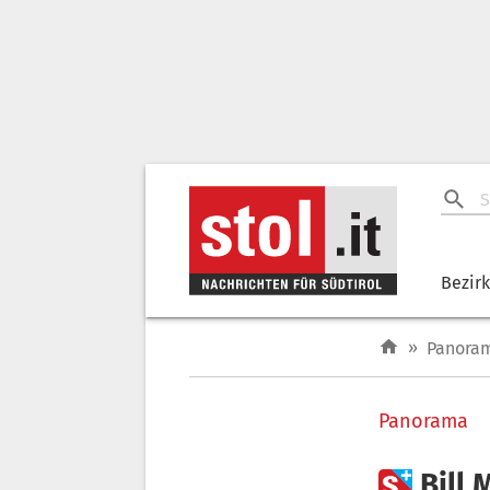
Bezir
»
Panora
Panorama

Bill