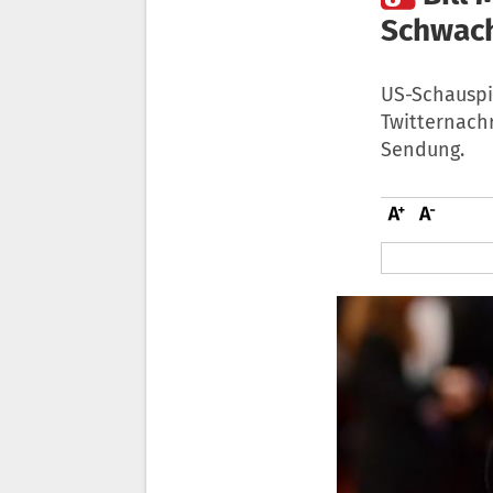
Schwac
US-Schauspie
Twitternach
Sendung.