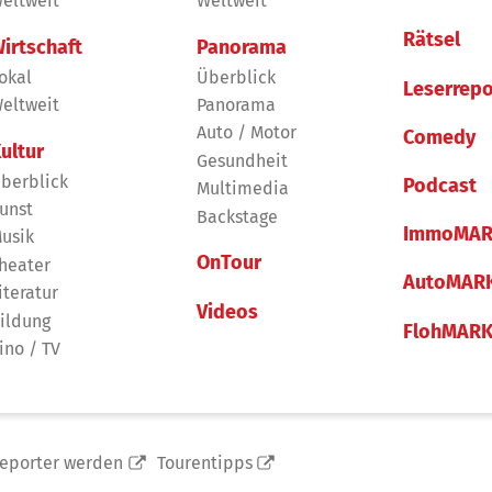
eltweit
Weltweit
Rätsel
irtschaft
Panorama
okal
Überblick
Leserrepo
eltweit
Panorama
Auto / Motor
Comedy
ultur
Gesundheit
berblick
Podcast
Multimedia
unst
Backstage
ImmoMAR
usik
OnTour
heater
AutoMAR
iteratur
Videos
ildung
FlohMAR
ino / TV
reporter werden
Tourentipps