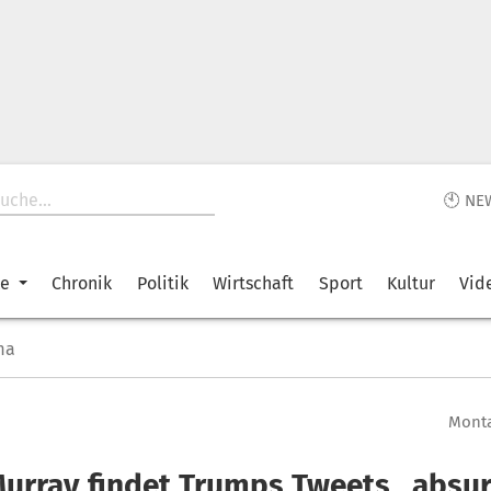
🕙 NE
ke
Chronik
Politik
Wirtschaft
Sport
Kultur
Vid
ma
Monta
 Murray findet Trumps Tweets „absu