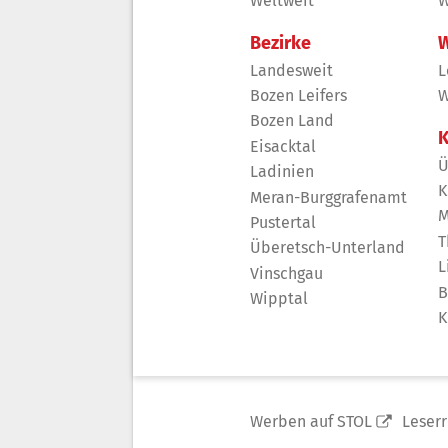
Weltweit
W
Bezirke
W
Landesweit
L
Bozen Leifers
W
Bozen Land
K
Eisacktal
Ü
Ladinien
K
Meran-Burggrafenamt
M
Pustertal
T
Überetsch-Unterland
L
Vinschgau
B
Wipptal
K
Werben auf STOL
Leser