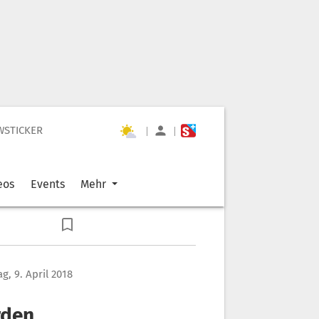
WSTICKER
|
|
eos
Events
Mehr
g, 9. April 2018
rden