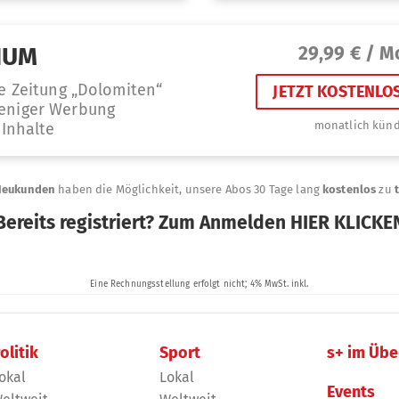
olitik
Sport
s+ im Übe
okal
Lokal
Events