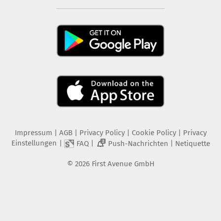
Impressum
|
AGB
|
Privacy Policy
|
Cookie Policy
|
Privacy
Einstellungen
|
|
|
FAQ
Push-Nachrichten
Netiquette
2
©
2026
First Avenue GmbH