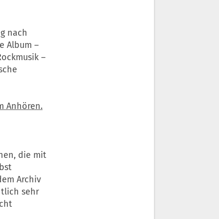
ug nach
te Album –
Rockmusik –
tsche
um Anhören.
hen, die mit
bst
dem Archiv
tlich sehr
cht