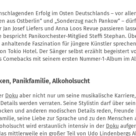
hschlagenden Erfolg im Osten Deutschlands – vor alle
n aus Ostberlin“ und „Sonderzug nach Pankow“ – dür
 Jan Josef Liefers und Anna Loos Revue passieren lass
 bespricht Panikorchester-Mitglied Steffi Stephan. Üb
 anhaltende Faszination für jüngere Künstler spreche
 von Tokio Hotel. Der Sänger selbst erzählt begeistert 
es Comebacks mit seinem ersten Nummer-1-Album im Al
en, Panikfamilie, Alkoholsucht
er
Doku
aber nicht nur um seine musikalische Karriere,
Details werden verraten. Seine Stylistin darf über sei
ocken und anderen modischen Details reden, Freunde
amilie, seine Liebe zur Sprache und zu den Menschen a
oholsucht wird erstaunlich intensiv in der
Doku
aufge
as mittlerweile ein großer Teil von Udo Lindenbergs All