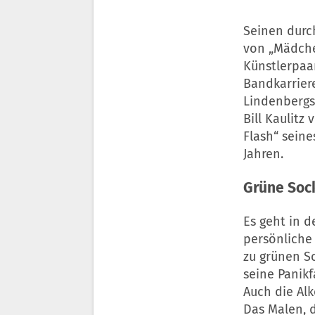
Seinen durc
von „Mädche
Künstlerpaar
Bandkarriere
Lindenbergs
Bill Kaulitz
Flash“ sein
Jahren.
Grüne Sock
Es geht in d
persönliche 
zu grünen S
seine Panikf
Auch die Alk
Das Malen, d