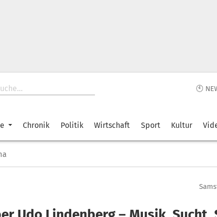
🕙 NE
ke
Chronik
Politik
Wirtschaft
Sport
Kultur
Vid
ma
Samst
er Udo Lindenberg – Musik, Sucht,