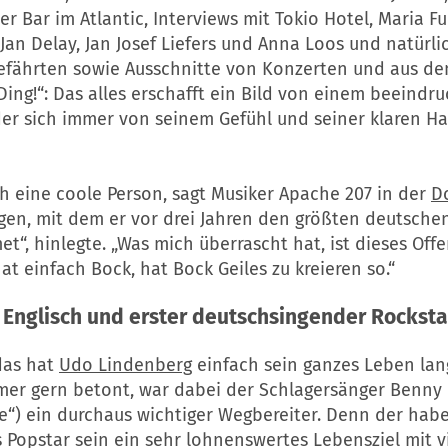
er Bar im Atlantic, Interviews mit Tokio Hotel, Maria F
Jan Delay, Jan Josef Liefers und Anna Loos und natürli
efährten sowie Ausschnitte von Konzerten und aus de
ing!“: Das alles erschafft ein Bild von einem beeind
er sich immer von seinem Gefühl und seiner klaren Ha
ch eine coole Person, sagt Musiker Apache 207 in der
D
gen, mit dem er vor drei Jahren den größten deutschen 
et“, hinlegte. „Was mich überrascht hat, ist dieses Offe
at einfach Bock, hat Bock Geiles zu kreieren so.“
Englisch und erster deutschsingender Rocksta
das hat
Udo Lindenberg
einfach sein ganzes Leben lan
mmer gern betont, war dabei der Schlagersänger Benny
e“) ein durchaus wichtiger Wegbereiter. Denn der hab
s Popstar sein ein sehr lohnenswertes Lebensziel mit vi