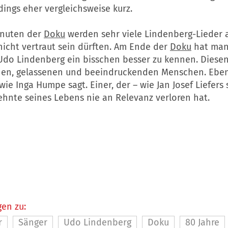
ings eher vergleichsweise kurz.
inuten der
Doku
werden sehr viele Lindenberg-Lieder a
nicht vertraut sein dürften. Am Ende der
Doku
hat man 
Udo Lindenberg
ein bisschen besser zu kennen. Diese
en, gelassenen und beeindruckenden Menschen. Eben 
ie Inga Humpe sagt. Einer, der – wie Jan Josef Liefers 
zehnte seines Lebens nie an Relevanz verloren hat.
en zu:
r
Sänger
Udo Lindenberg
Doku
80 Jahre