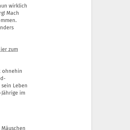
un wirklich
rg! Mach
kommen.
anders
ier zum
t ohnehin
ad-
d sein Leben
-Jährige im
n, Mäuschen