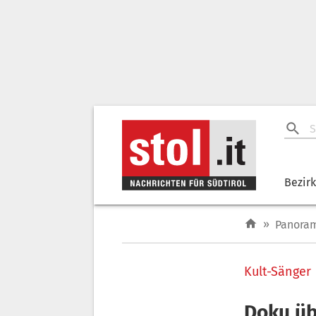
Bezir
»
Panora
Kult-Sänger
Doku üb