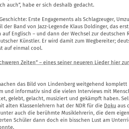
ch auch“, habe er sich deshalb gedacht.
t Geschichte: Erste Engagements als Schlagzeuger, Umz
l der Band von Jazz-Legende Klaus Doldinger, das ers
 auf Englisch – und dann der Wechsel zur deutschen 
eutscher Künstler. Er wird damit zum Wegbereiter; deu
t auf einmal cool.
chweren Zeiten“ – eines seiner neueren Lieder hier z
machen das Bild von Lindenberg weitgehend komplett
 und informativ sind die vielen Interviews mit Mensc
et, gelebt, gelacht, musiziert und gekämpft haben. Sel
it alten Klassenlehrern hat der NDR für die
Doku
aus 
runter auch die berühmte Musiklehrerin, die dem eigen
ierten Schüler dann doch ein bisschen Lust am Unterri
onnte.