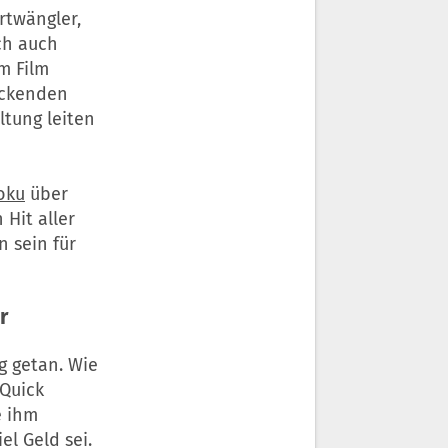
urtwängler,
ch auch
m Film
ruckenden
ltung leiten
oku
über
Hit aller
n sein für
r
g getan. Wie
 Quick
e ihm
el Geld sei.