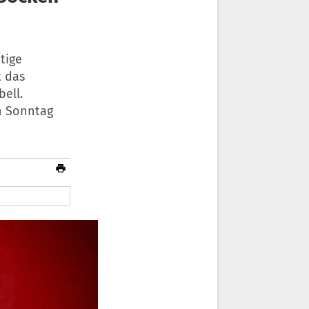
tige
 das
ell.
on Sonntag