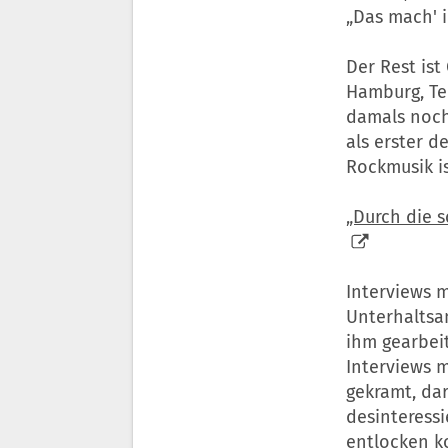
„Das mach' i
Der Rest is
Hamburg, Tei
damals noch
als erster d
Rockmusik is
„Durch die s
Interviews 
Unterhaltsam
ihm gearbeit
Interviews m
gekramt, da
desinteress
entlocken k