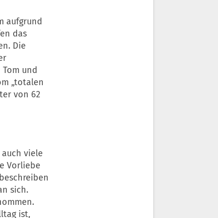
m aufgrund
fen das
en. Die
er
n Tom und
vom „totalen
ter von 62
 auch viele
ne Vorliebe
 beschreiben
n sich.
nommen.
tag ist,