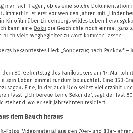
g man sich fragen, ob es eine solche Dokumentation n
t. Immerhin ist erst vor wenigen Jahren mit „Lindenbe
ein Kinofilm über Lindenbergs wildes Leben herausge
ich kann eine
Doku
die Geschichte noch einmal ganz 
d auch viele Wegbegleiter zu Wort kommen lassen.
ergs bekanntestes Lied: „Sonderzug nach Pankow“ – h
r dem 80.
Geburtstag
des Panikrockers am 17. Mai lohn
die sein Leben einmal rundum beleuchtet. Eine 360-Gr
ozusagen. Eine, in der auch Udo selbst viel erzählt un
ren lässt. „Ich bereue keine Sekunde“, sagt der fast 80
ic stehend, wo er seit Jahrzehnten residiert.
 aus dem Bauch heraus
ß-Fotos, Videomaterial aus den 70er- und 80er-Jahre