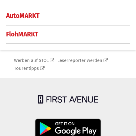
AutoMARKT
FlohMARKT
Werben auf STOL
Leserreporter werden
Tourentipps