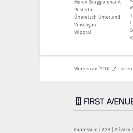
K
Meran-Burggrafenamt
M
Pustertal
T
Überetsch-Unterland
L
Vinschgau
B
Wipptal
K
Werben auf STOL
Leser
Impressum
|
AGB
|
Privacy 