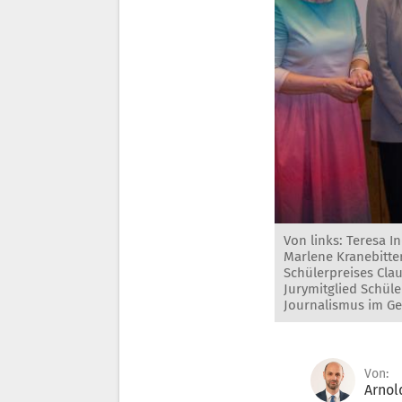
Von links: Teresa I
Marlene Kranebitte
Schülerpreises Cla
Jurymitglied Schül
Journalismus im Ge
Von:
Arnol