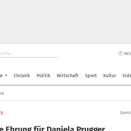
🕙 NE
ke
Chronik
Politik
Wirtschaft
Sport
Kultur
Vid
ma
is
Samst
e Ehrung für Daniela Prugger