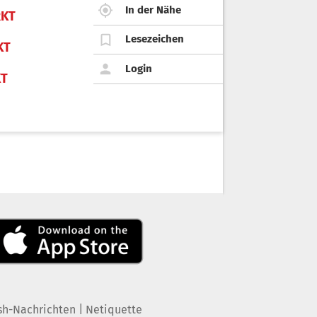
In der Nähe
KT
Lesezeichen
KT
Login
KT
|
sh-Nachrichten
Netiquette