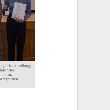
agogische Abteilung;
iator des
chmann,
vorragenden