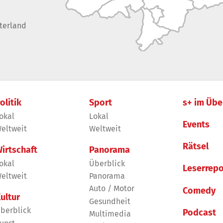
terland
olitik
Sport
s+ im Übe
okal
Lokal
Events
eltweit
Weltweit
Rätsel
irtschaft
Panorama
okal
Überblick
Leserrepo
eltweit
Panorama
Auto / Motor
Comedy
ultur
Gesundheit
berblick
Podcast
Multimedia