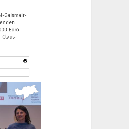
l-Gaismair-
genden
000 Euro
n Claus-