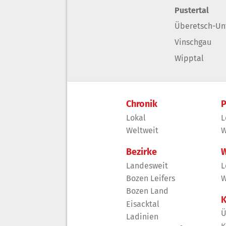
Pustertal
Überetsch-Un
Vinschgau
Wipptal
Chronik
P
Lokal
L
Weltweit
W
Bezirke
W
Landesweit
L
Bozen Leifers
W
Bozen Land
K
Eisacktal
Ü
Ladinien