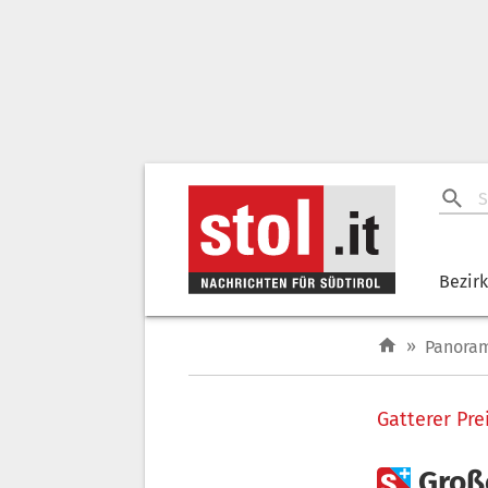
Bezir
»
Panora
Gatterer Pre

Groß