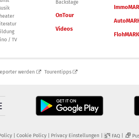
unst
Backstage
ImmoMAR
usik
OnTour
heater
AutoMAR
iteratur
Videos
ildung
FlohMAR
ino / TV
reporter werden
Tourentipps
Policy
|
Cookie Policy
|
Privacy Einstellungen
|
|
FAQ
Pu
2