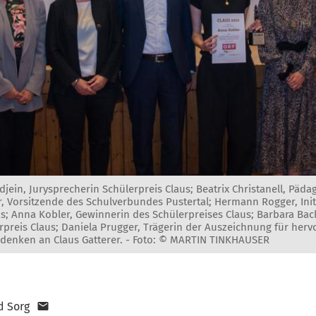
ndjein, Jurysprecherin Schülerpreis Claus; Beatrix Christanell, Päd
r, Vorsitzende des Schulverbundes Pustertal; Hermann Rogger, Init
us; Anna Kobler, Gewinnerin des Schülerpreises Claus; Barbara Ba
erpreis Claus; Daniela Prugger, Trägerin der Auszeichnung für her
denken an Claus Gatterer. -
Foto: © MARTIN TINKHAUSER
d Sorg