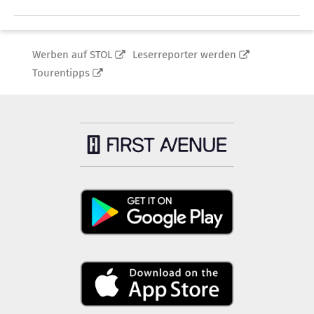
Werben auf STOL
Leserreporter werden
Tourentipps