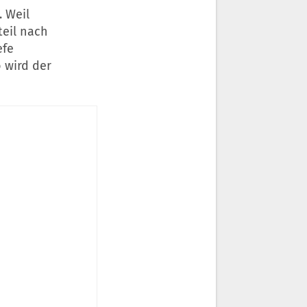
. Weil
teil nach
efe
 wird der