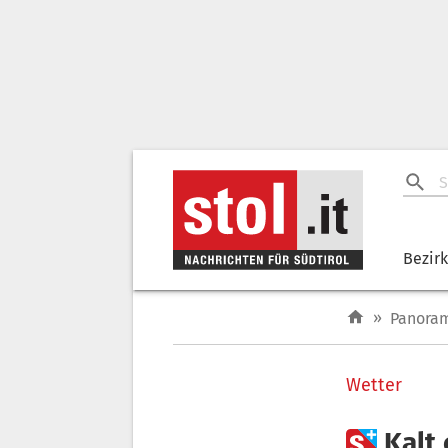
Bezir
»
Panora
Wetter

Kalt 