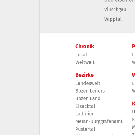
Vinschgau
Wipptal
Chronik
P
Lokal
L
Weltweit
W
Bezirke
W
Landesweit
L
Bozen Leifers
W
Bozen Land
K
Eisacktal
Ü
Ladinien
K
Meran-Burggrafenamt
M
Pustertal
T