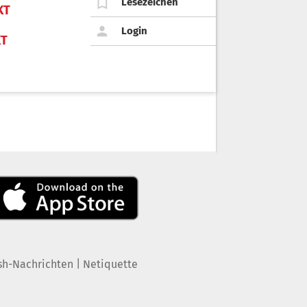
Lesezeichen
KT
Login
KT
|
sh-Nachrichten
Netiquette