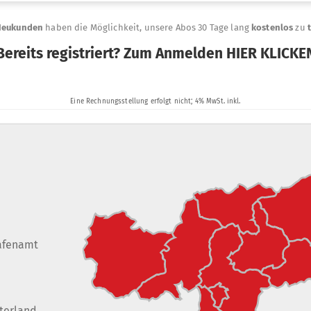
afenamt
terland