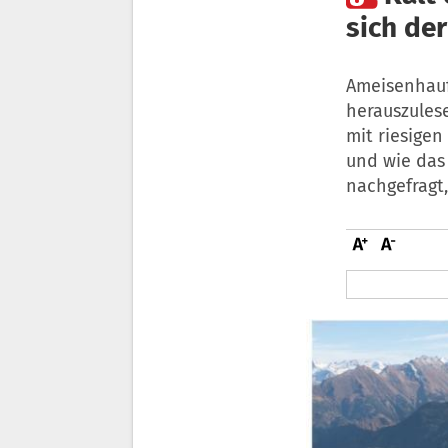
sich de
Ameisenhauf
herauszulese
mit riesigen
und wie das
nachgefragt,