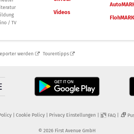
AutoMAR
iteratur
Videos
ildung
FlohMAR
ino / TV
reporter werden
Tourentipps
Policy
|
Cookie Policy
|
Privacy Einstellungen
|
|
FAQ
Pu
2
©
2026
First Avenue GmbH