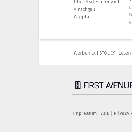
Überetsch-Unterland
L
Vinschgau
B
Wipptal
K
Werben auf STOL
Leser
Impressum
|
AGB
|
Privacy 