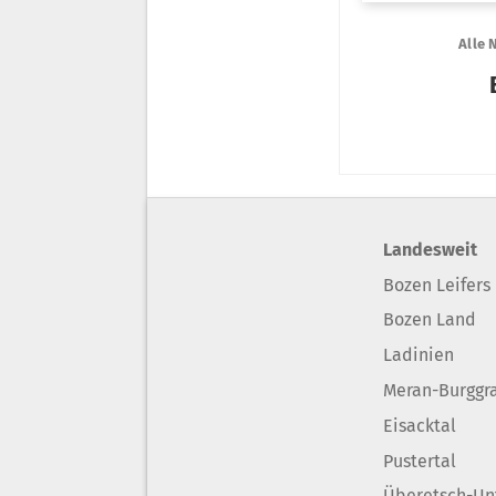
Landesweit
Bozen Leifers
Bozen Land
Ladinien
Meran-Burggr
Eisacktal
Pustertal
Überetsch-Un