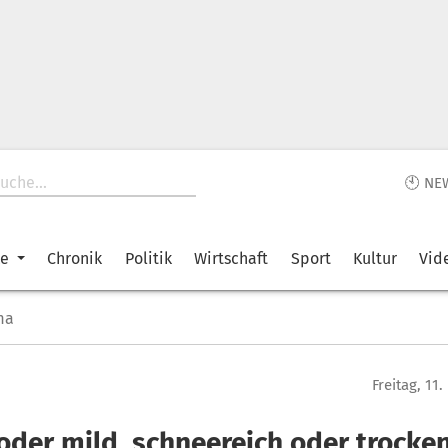
🕙 NE
ke
Chronik
Politik
Wirtschaft
Sport
Kultur
Vid
ma
Freitag, 11
oder mild, schneereich oder trocken