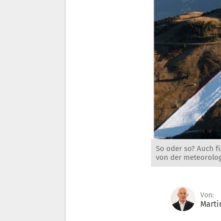
So oder so? Auch fü
von der meteorolo
Von:
Marti