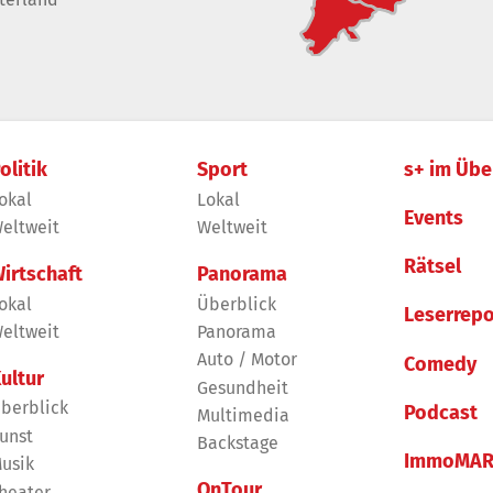
olitik
Sport
s+ im Übe
okal
Lokal
Events
eltweit
Weltweit
Rätsel
irtschaft
Panorama
okal
Überblick
Leserrepo
eltweit
Panorama
Auto / Motor
Comedy
ultur
Gesundheit
berblick
Podcast
Multimedia
unst
Backstage
ImmoMAR
usik
OnTour
heater