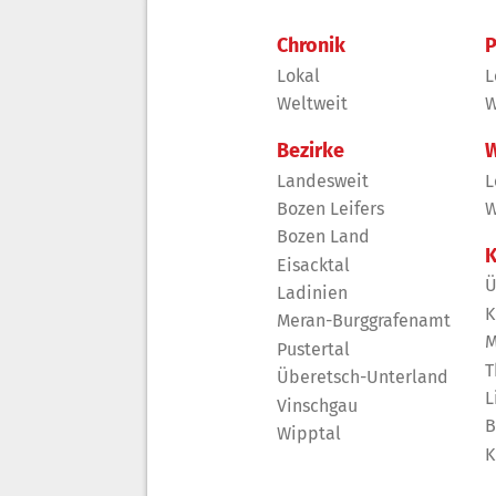
Chronik
P
Lokal
L
Weltweit
W
Bezirke
W
Landesweit
L
Bozen Leifers
W
Bozen Land
K
Eisacktal
Ü
Ladinien
K
Meran-Burggrafenamt
M
Pustertal
T
Überetsch-Unterland
L
Vinschgau
B
Wipptal
K