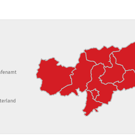
afenamt
terland