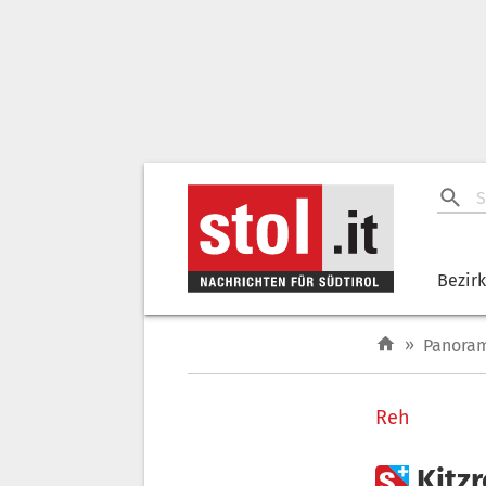
Bezir
»
Panora
Reh

Kitz