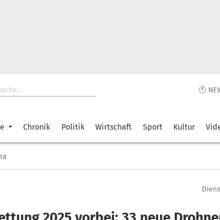
🕙 NE
ke
Chronik
Politik
Wirtschaft
Sport
Kultur
Vid
ma
Diens
rettung 2025 vorbei: 33 neue Drohne