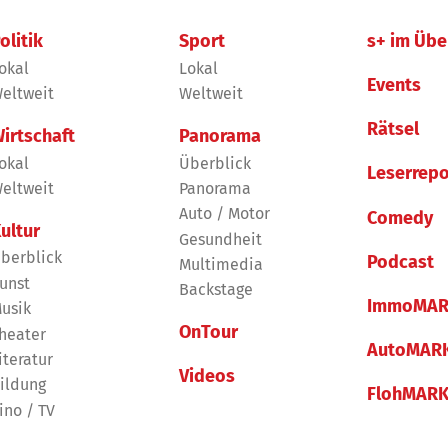
olitik
Sport
s+ im Übe
okal
Lokal
Events
eltweit
Weltweit
Rätsel
irtschaft
Panorama
okal
Überblick
Leserrepo
eltweit
Panorama
Auto / Motor
Comedy
ultur
Gesundheit
berblick
Podcast
Multimedia
unst
Backstage
ImmoMAR
usik
OnTour
heater
AutoMAR
iteratur
Videos
ildung
FlohMAR
ino / TV