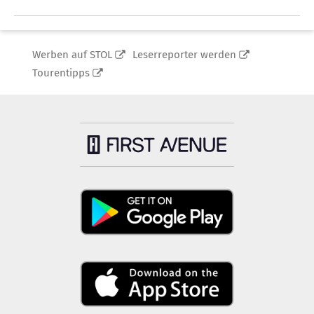
Werben auf STOL
Leserreporter werden
Tourentipps