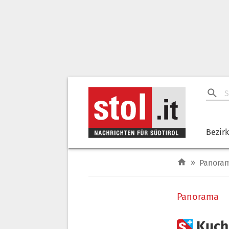
Bezir
»
Panora
Panorama

Kuchl