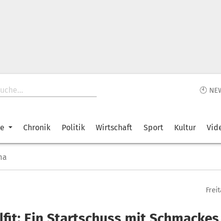
🕙 NE
ke
Chronik
Politik
Wirtschaft
Sport
Kultur
Vid
ma
Freit
fit: Ein Startschuss mit Schmackes 