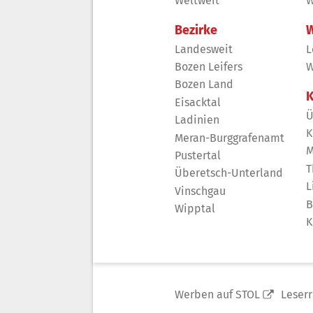
Weltweit
W
Bezirke
W
Landesweit
L
Bozen Leifers
W
Bozen Land
K
Eisacktal
Ü
Ladinien
K
Meran-Burggrafenamt
M
Pustertal
T
Überetsch-Unterland
L
Vinschgau
B
Wipptal
K
Werben auf STOL
Leser