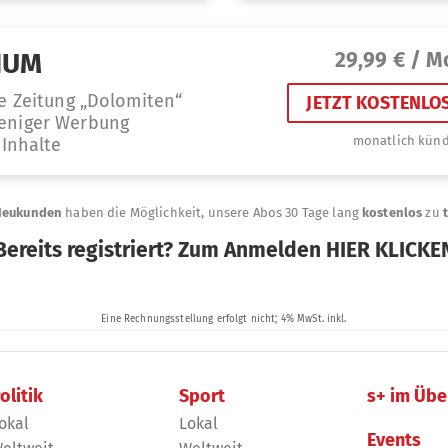
olitik
Sport
s+ im Übe
okal
Lokal
Events