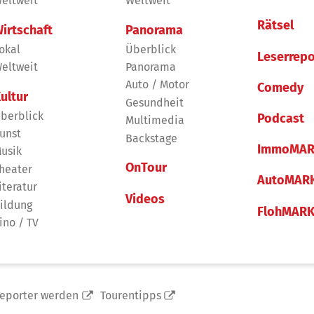
eltweit
Weltweit
Rätsel
irtschaft
Panorama
okal
Überblick
Leserrepo
eltweit
Panorama
Auto / Motor
Comedy
ultur
Gesundheit
berblick
Podcast
Multimedia
unst
Backstage
ImmoMAR
usik
OnTour
heater
AutoMAR
iteratur
Videos
ildung
FlohMAR
ino / TV
reporter werden
Tourentipps