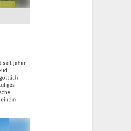
 seit jeher
eud
göttlich
ufiges
sche
u einem