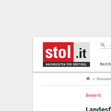
Bezir
»
Panora
Bewerb
Landesf