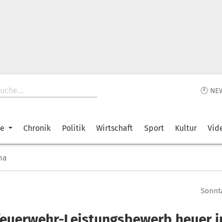
🕙 NE
ke
Chronik
Politik
Wirtschaft
Sport
Kultur
Vid
ma
Sonnta
euerwehr-Leistungsbewerb heuer i