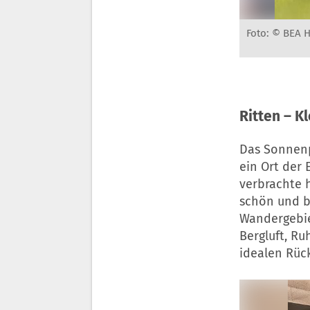
Foto: © BEA 
Ritten –
Kl
Das Sonnenpl
ein Ort der
verbrachte h
schön und be
Wandergebie
Bergluft, R
idealen Rück