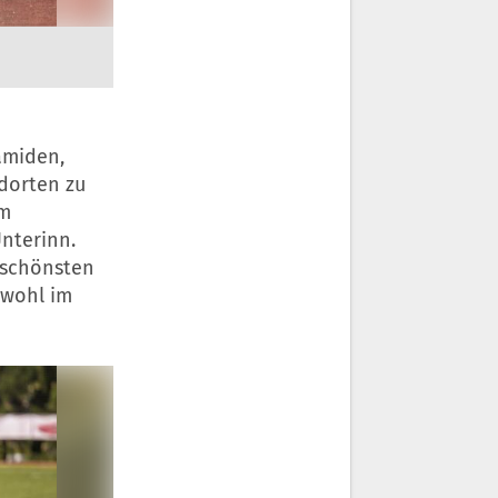
amiden,
ndorten zu
im
nterinn.
r schönsten
owohl im