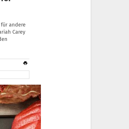
 für andere
ariah Carey
 den