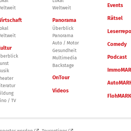
okal
Lokal
Events
eltweit
Weltweit
Rätsel
irtschaft
Panorama
okal
Überblick
Leserrepo
eltweit
Panorama
Auto / Motor
Comedy
ultur
Gesundheit
berblick
Podcast
Multimedia
unst
Backstage
ImmoMAR
usik
OnTour
heater
AutoMAR
iteratur
Videos
ildung
FlohMAR
ino / TV
reporter werden
Tourentipps