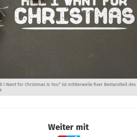
ll I Want for Christmas Is You“ ist mittlerweile fixer Bestandteil de
k