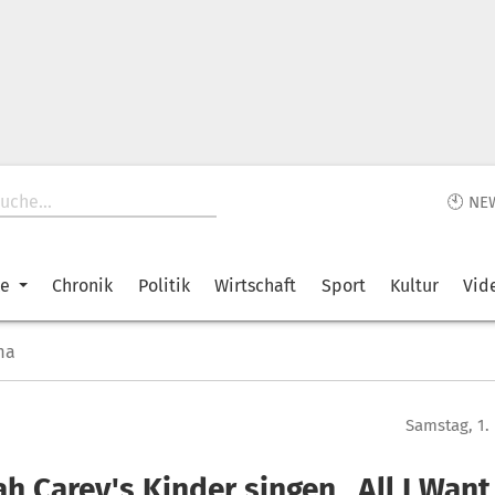
🕙 NE
ke
Chronik
Politik
Wirtschaft
Sport
Kultur
Vid
ma
Samstag, 1.
h Carey's Kinder singen „All I Want