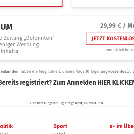
olitik
Sport
s+ im Übe