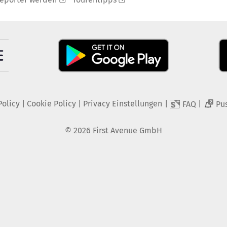
Policy
|
Cookie Policy
|
Privacy Einstellungen
|
|
FAQ
Pu
2
©
2026
First Avenue GmbH