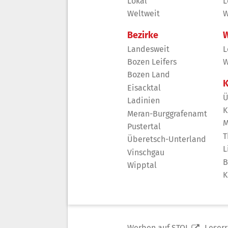
Lokal
L
Weltweit
W
Bezirke
W
Landesweit
L
Bozen Leifers
W
Bozen Land
K
Eisacktal
Ü
Ladinien
K
Meran-Burggrafenamt
M
Pustertal
T
Überetsch-Unterland
L
Vinschgau
B
Wipptal
K
Werben auf STOL
Leser