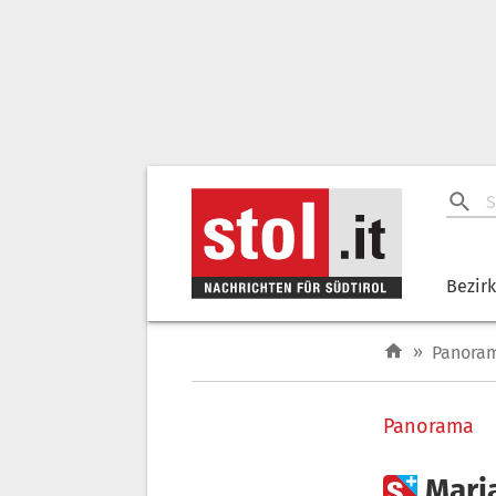
Bezir
»
Panora
Panorama

Maria