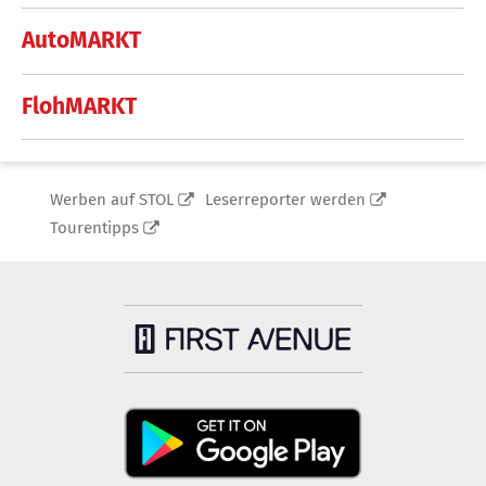
AutoMARKT
FlohMARKT
Werben auf STOL
Leserreporter werden
Tourentipps