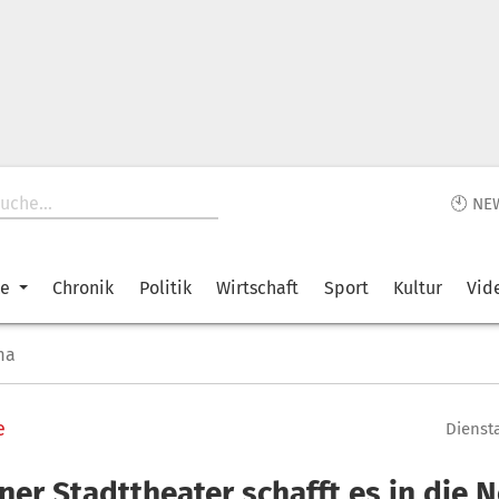
🕙 NE
ke
Chronik
Politik
Wirtschaft
Sport
Kultur
Vid
ma
e
Diensta
ner Stadttheater schafft es in die 