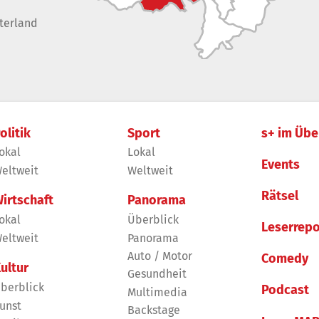
terland
olitik
Sport
s+ im Übe
okal
Lokal
Events
eltweit
Weltweit
Rätsel
irtschaft
Panorama
okal
Überblick
Leserrepo
eltweit
Panorama
Auto / Motor
Comedy
ultur
Gesundheit
berblick
Podcast
Multimedia
unst
Backstage