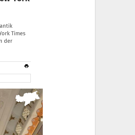
antik
York Times
n der