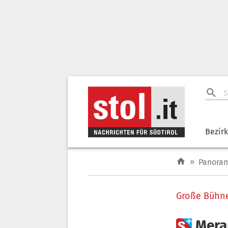
Bezir
»
Panora
Große Bühn

Mera