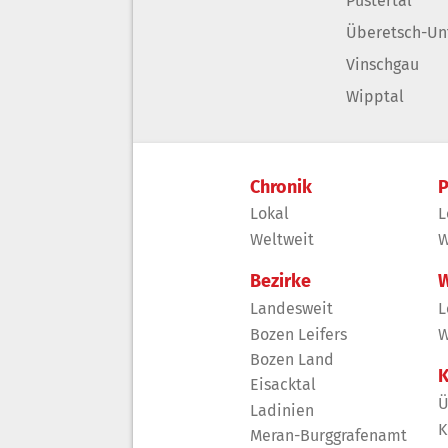
Pustertal
Überetsch-Un
Vinschgau
Wipptal
Chronik
P
Lokal
L
Weltweit
W
Bezirke
W
Landesweit
L
Bozen Leifers
W
Bozen Land
K
Eisacktal
Ü
Ladinien
K
Meran-Burggrafenamt