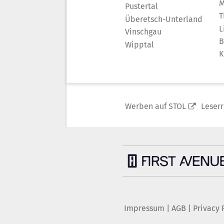
M
Pustertal
T
Überetsch-Unterland
L
Vinschgau
B
Wipptal
K
Werben auf STOL
Leser
Impressum
|
AGB
|
Privacy 