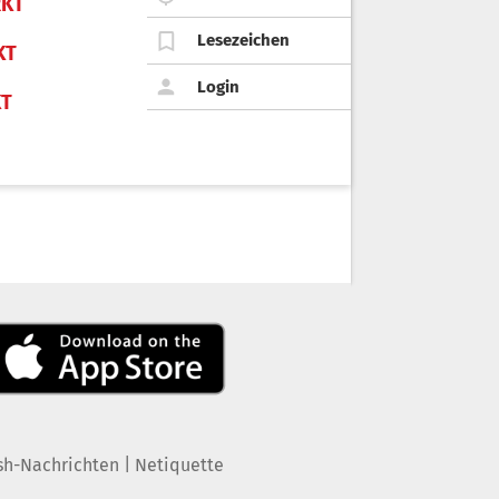
KT
Lesezeichen
KT
Login
KT
|
sh-Nachrichten
Netiquette