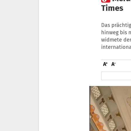
Times
Das prächtig
hinweg bis 
widmete der 
internation