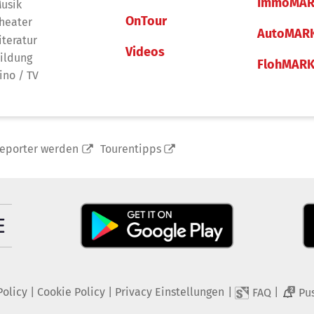
ImmoMAR
usik
OnTour
heater
AutoMAR
iteratur
Videos
ildung
FlohMAR
ino / TV
reporter werden
Tourentipps
Policy
|
Cookie Policy
|
Privacy Einstellungen
|
|
FAQ
Pu
2