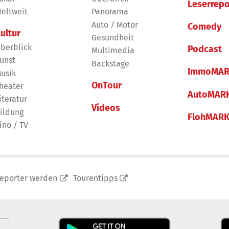
Leserrepo
eltweit
Panorama
Auto / Motor
Comedy
ultur
Gesundheit
berblick
Podcast
Multimedia
unst
Backstage
ImmoMAR
usik
OnTour
heater
AutoMAR
iteratur
Videos
ildung
FlohMAR
ino / TV
reporter werden
Tourentipps