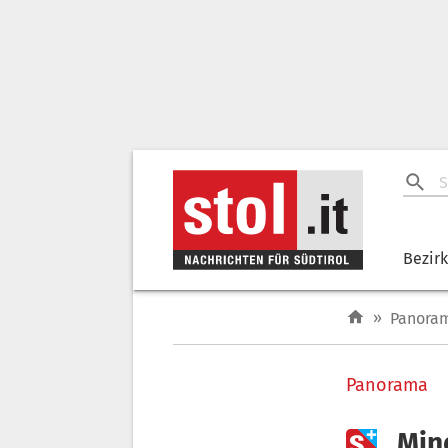
Bezir
»
Panora
Panorama

„Min