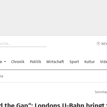
🕙 NE
ke
Chronik
Politik
Wirtschaft
Sport
Kultur
Vid
ma
Sonntag
d the Gap“: Londons U-Bahn bringt 