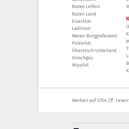
Bozen Leifers
W
Bozen Land
K
Eisacktal
Ü
Ladinien
K
Meran-Burggrafenamt
M
Pustertal
T
Überetsch-Unterland
L
Vinschgau
B
Wipptal
K
Werben auf STOL
Leser