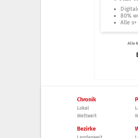
Chronik
P
Lokal
L
Weltweit
W
Bezirke
W
Landesweit
L