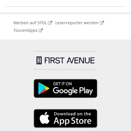
Werben auf STOL
Leserreporter werden
Tourentipps