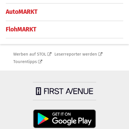
AutoMARKT
FlohMARKT
Werben auf STOL
Leserreporter werden
Tourentipps