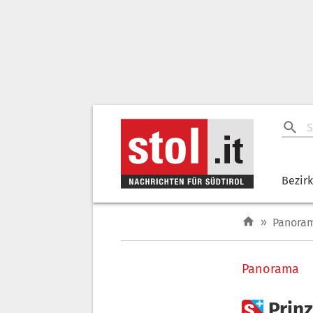
Bezir
»
Panora
Panorama

Prin