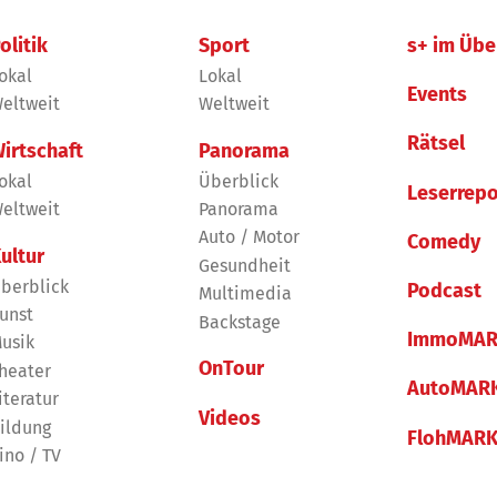
olitik
Sport
s+ im Übe
okal
Lokal
Events
eltweit
Weltweit
Rätsel
irtschaft
Panorama
okal
Überblick
Leserrepo
eltweit
Panorama
Auto / Motor
Comedy
ultur
Gesundheit
berblick
Podcast
Multimedia
unst
Backstage
ImmoMAR
usik
OnTour
heater
AutoMAR
iteratur
Videos
ildung
FlohMAR
ino / TV