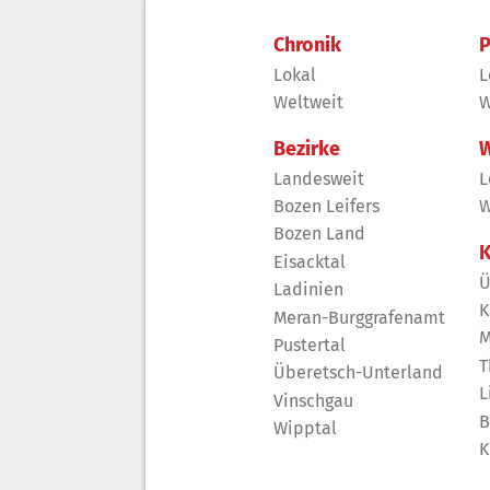
Chronik
P
Lokal
L
Weltweit
W
Bezirke
W
Landesweit
L
Bozen Leifers
W
Bozen Land
K
Eisacktal
Ü
Ladinien
K
Meran-Burggrafenamt
M
Pustertal
T
Überetsch-Unterland
L
Vinschgau
B
Wipptal
K