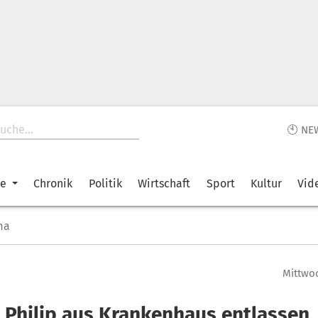
🕙 NE
ke
Chronik
Politik
Wirtschaft
Sport
Kultur
Vid
ma
Mittwoc
z Philip aus Krankenhaus entlassen