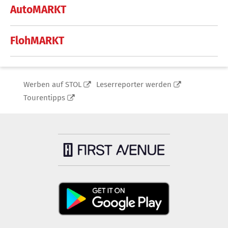
AutoMARKT
FlohMARKT
Werben auf STOL
Leserreporter werden
Tourentipps