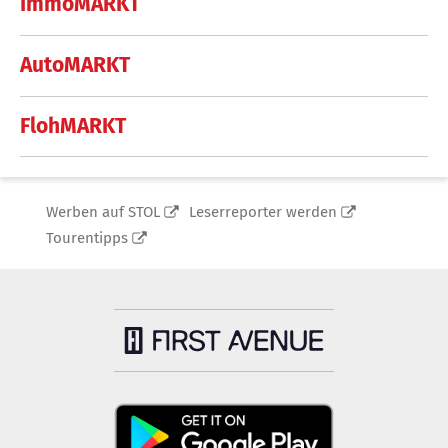
ImmoMARKT
AutoMARKT
FlohMARKT
Werben auf STOL
Leserreporter werden
Tourentipps