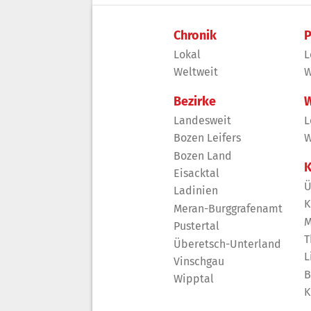
Chronik
P
Lokal
L
Weltweit
W
Bezirke
W
Landesweit
L
Bozen Leifers
W
Bozen Land
K
Eisacktal
Ü
Ladinien
K
Meran-Burggrafenamt
M
Pustertal
T
Überetsch-Unterland
L
Vinschgau
B
Wipptal
K