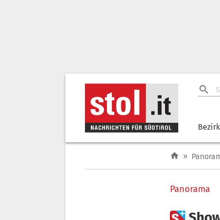
Bezir
»
Panora
Panorama

Show