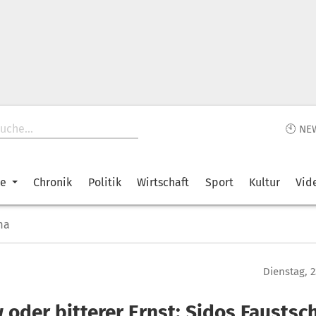
🕙 NE
ke
Chronik
Politik
Wirtschaft
Sport
Kultur
Vid
ma
Dienstag, 2
 oder bitterer Ernst: Sidos Faustsc