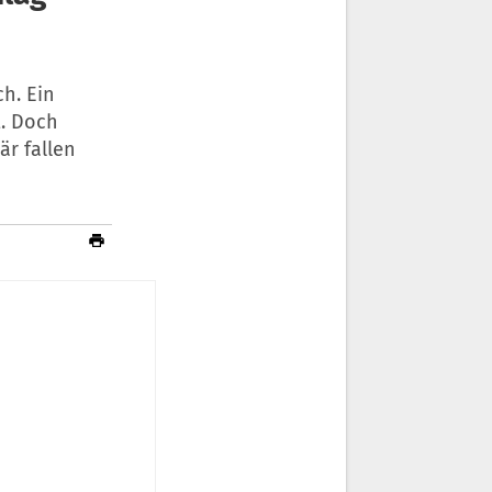
h. Ein
t. Doch
är fallen