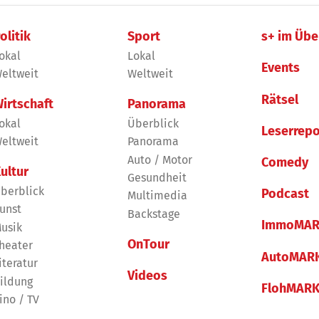
olitik
Sport
s+ im Übe
okal
Lokal
Events
eltweit
Weltweit
Rätsel
irtschaft
Panorama
okal
Überblick
Leserrepo
eltweit
Panorama
Auto / Motor
Comedy
ultur
Gesundheit
berblick
Podcast
Multimedia
unst
Backstage
ImmoMAR
usik
OnTour
heater
AutoMAR
iteratur
Videos
ildung
FlohMAR
ino / TV