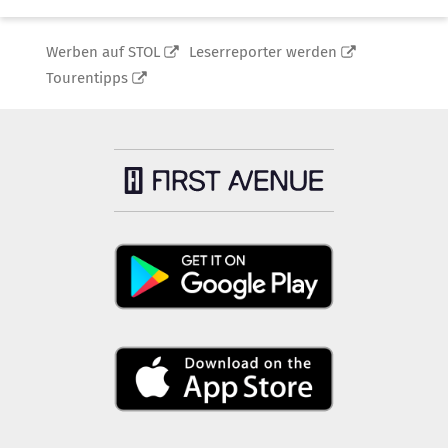
Werben auf STOL
Leserreporter werden
Tourentipps