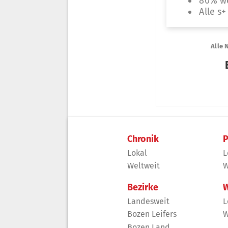
Chronik
P
Lokal
L
Weltweit
W
Bezirke
W
Landesweit
L
Bozen Leifers
W
Bozen Land