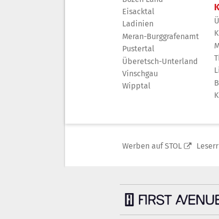
K
Eisacktal
Ü
Ladinien
K
Meran-Burggrafenamt
M
Pustertal
T
Überetsch-Unterland
L
Vinschgau
B
Wipptal
K
Werben auf STOL
Leser