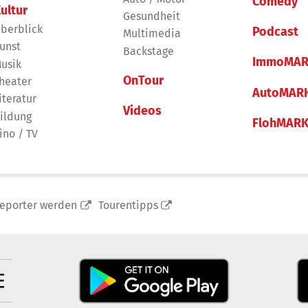
Comedy
ultur
Gesundheit
berblick
Podcast
Multimedia
unst
Backstage
ImmoMAR
usik
OnTour
heater
AutoMAR
iteratur
Videos
ildung
FlohMAR
ino / TV
reporter werden
Tourentipps