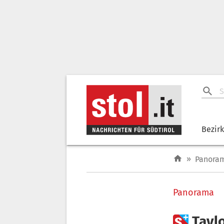
Bezir
»
Panora
Panorama

Tayl