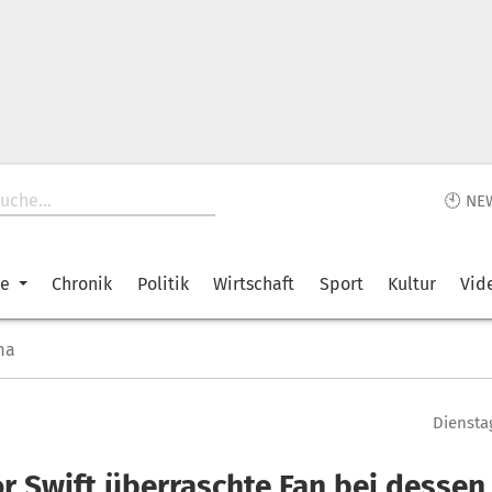
🕙 NE
ke
Chronik
Politik
Wirtschaft
Sport
Kultur
Vid
ma
Dienstag
or Swift überraschte Fan bei dessen