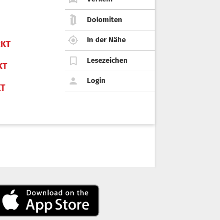
Dolomiten
In der Nähe
KT
Lesezeichen
KT
Login
KT