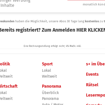
olitik
Sport
s+ im Übe
okal
Lokal
Events
eltweit
Weltweit
Rätsel
irtschaft
Panorama
okal
Überblick
Leserrepo
eltweit
Panorama
Auto / Motor