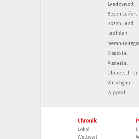
Landesweit
Bozen Leifers
Bozen Land
Ladinien
Meran-Burggr
Eisacktal
Pustertal
Überetsch-Un
Vinschgau
Wipptal
Chronik
P
Lokal
L
Weltweit
W