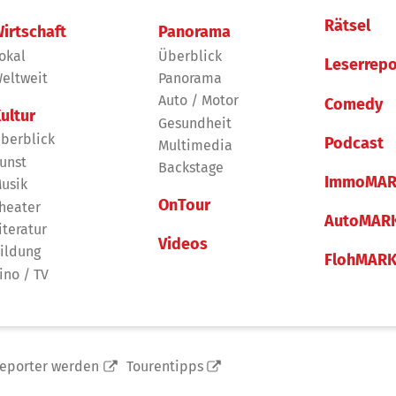
Rätsel
irtschaft
Panorama
okal
Überblick
Leserrepo
eltweit
Panorama
Auto / Motor
Comedy
ultur
Gesundheit
berblick
Podcast
Multimedia
unst
Backstage
ImmoMAR
usik
OnTour
heater
AutoMAR
iteratur
Videos
ildung
FlohMAR
ino / TV
reporter werden
Tourentipps