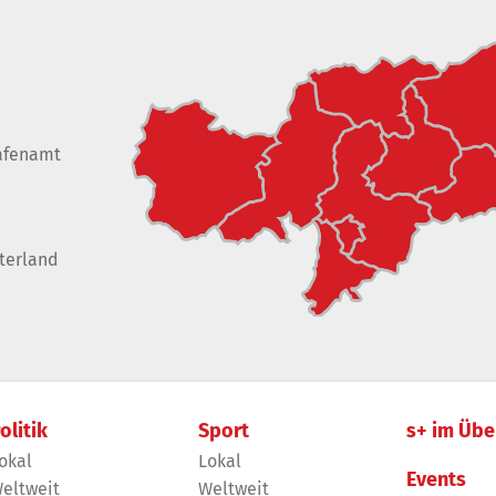
afenamt
terland
olitik
Sport
s+ im Übe
okal
Lokal
Events
eltweit
Weltweit