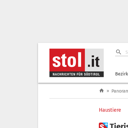
Bezir
»
Panora
Haustiere

Tieri