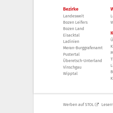
Bezirke
W
Landesweit
L
Bozen Leifers
W
Bozen Land
K
Eisacktal
Ü
Ladinien
K
Meran-Burggrafenamt
M
Pustertal
T
Überetsch-Unterland
L
Vinschgau
B
Wipptal
K
Werben auf STOL
Leser