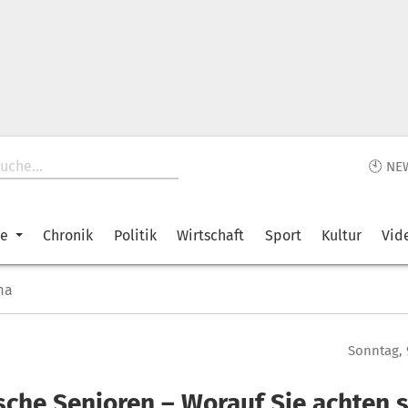
🕙 NE
ke
Chronik
Politik
Wirtschaft
Sport
Kultur
Vid
ma
Sonntag, 
sche Senioren – Worauf Sie achten s