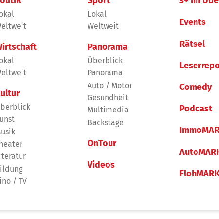
olitik
Sport
s+ im Übe
okal
Lokal
Events
eltweit
Weltweit
Rätsel
irtschaft
Panorama
okal
Überblick
Leserrepo
eltweit
Panorama
Auto / Motor
Comedy
ultur
Gesundheit
berblick
Podcast
Multimedia
unst
Backstage
ImmoMAR
usik
OnTour
heater
AutoMAR
iteratur
Videos
ildung
FlohMAR
ino / TV