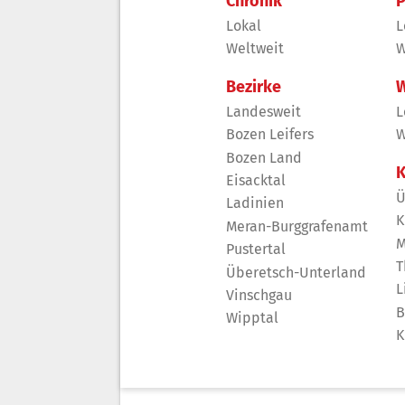
Chronik
P
Lokal
L
Weltweit
W
Bezirke
W
Landesweit
L
Bozen Leifers
W
Bozen Land
K
Eisacktal
Ü
Ladinien
K
Meran-Burggrafenamt
M
Pustertal
T
Überetsch-Unterland
L
Vinschgau
B
Wipptal
K