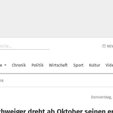
🕙 NE
ke
Chronik
Politik
Wirtschaft
Sport
Kultur
Vid
ma
Donnerstag, 
Schweiger dreht ab Oktober seinen e