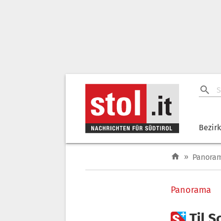
Bezir
»
Panora
Panorama

Til 