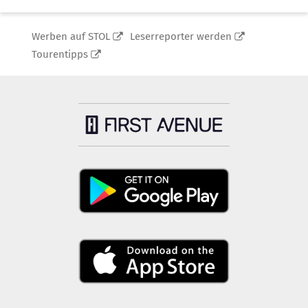
Werben auf STOL
Leserreporter werden
Tourentipps