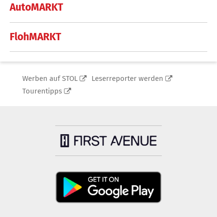
AutoMARKT
FlohMARKT
Werben auf STOL
Leserreporter werden
Tourentipps