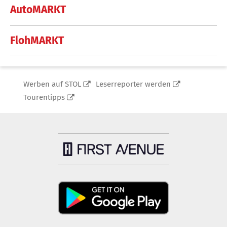
AutoMARKT
FlohMARKT
Werben auf STOL
Leserreporter werden
Tourentipps