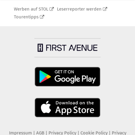
Werben auf STOL
Leserreporter werden
Tourentipps
Politik
»
Migration
EU-Kommission: Russische
Kanäle haben Ceuta-Krise
verstärkt
Impressum
|
AGB
|
Privacy Policy
|
Cookie Policy
|
Privacy