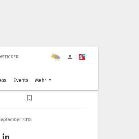
WSTICKER
|
|
eos
Events
Mehr
 September 2018
 in