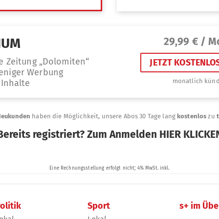
olitik
Sport
s+ im Übe