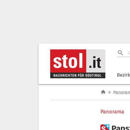
Bezir
»
Panora
Panorama

Paps