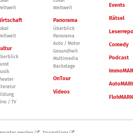
okal
Lokal
Events
eltweit
Weltweit
Rätsel
irtschaft
Panorama
okal
Überblick
Leserrepo
eltweit
Panorama
Auto / Motor
Comedy
ultur
Gesundheit
berblick
Podcast
Multimedia
unst
Backstage
ImmoMAR
usik
OnTour
heater
AutoMAR
iteratur
Videos
ildung
FlohMAR
ino / TV
reporter werden
Tourentipps