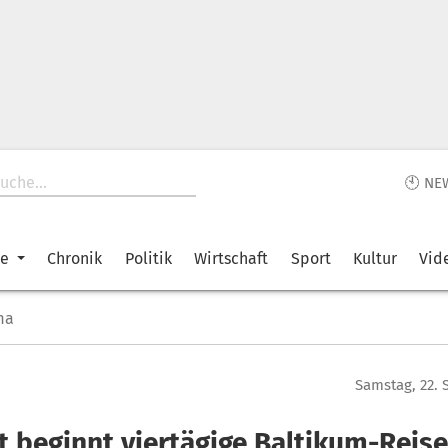
🕙 NE
ke
Chronik
Politik
Wirtschaft
Sport
Kultur
Vid
ma
Samstag, 22.
t beginnt viertägige Baltikum-Reise